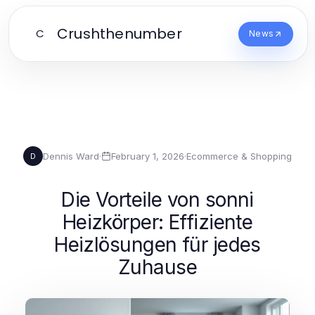
Crushthenumber
C
News
Dennis Ward
·
February 1, 2026
·
Ecommerce & Shopping
D
Die Vorteile von sonni
Heizkörper: Effiziente
Heizlösungen für jedes
Zuhause