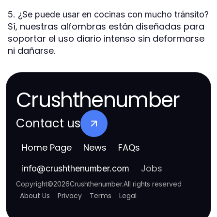
5. ¿Se puede usar en cocinas con mucho tránsito?
Sí, nuestras alfombras están diseñadas para
soportar el uso diario intenso sin deformarse
ni dañarse.
Crushthenumber
Contact us
Home Page
News
FAQs
Jobs
info
@
crushthenumber.com
Copyright
©
2026
Crushthenumber
.
All rights reserved
About Us
Privacy
Terms
Legal