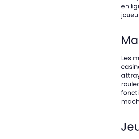
en li
joueu
Mac
Les m
casin
attra
roule
fonct
machi
Jeu