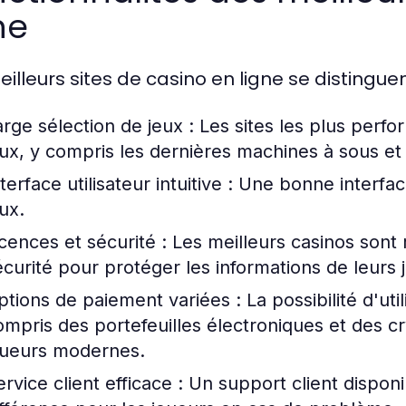
ne
illeurs sites de casino en ligne se distinguen
arge sélection de jeux :
Les sites les plus per
eux, y compris les dernières machines à sous et 
terface utilisateur intuitive :
Une bonne interface 
ux.
icences et sécurité :
Les meilleurs casinos sont 
écurité pour protéger les informations de leurs 
ptions de paiement variées :
La possibilité d'ut
ompris des portefeuilles électroniques et des c
oueurs modernes.
rvice client efficace :
Un support client disponib