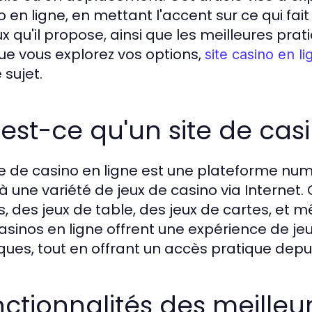
 en ligne, en mettant l'accent sur ce qui fait
ux qu'il propose, ainsi que les meilleures pra
ue vous explorez vos options,
site casino en li
 sujet.
est-ce qu'un site de casi
te de casino en ligne est une plateforme num
 à une variété de jeux de casino via Internet
s, des jeux de table, des jeux de cartes, et 
asinos en ligne offrent une expérience de jeu
ques, tout en offrant un accès pratique depu
ctionnalités des meilleur