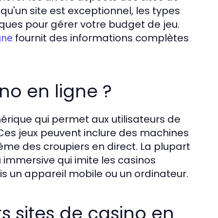
 qu'un site est exceptionnel, les types
tiques pour gérer votre budget de jeu.
fournit des informations complètes
gne
no en ligne ?
érique qui permet aux utilisateurs de
. Ces jeux peuvent inclure des machines
même des croupiers en direct. La plupart
 immersive qui imite les casinos
is un appareil mobile ou un ordinateur.
s sites de casino en