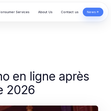
Consumer Services
About Us
Contact us
News
no en ligne après
de 2026