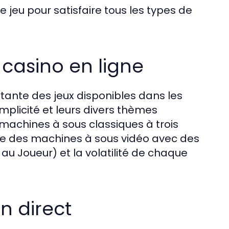
 jeu pour satisfaire tous les types de
 casino en ligne
ante des jeux disponibles dans les
implicité et leurs divers thèmes
 machines à sous classiques à trois
ore des machines à sous vidéo avec des
au Joueur) et la volatilité de chaque
n direct