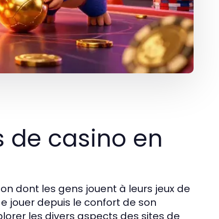
s de casino en
çon dont les gens jouent à leurs jeux de
de jouer depuis le confort de son
lorer les divers aspects des sites de