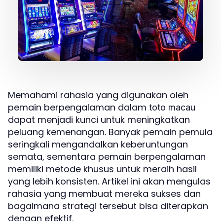
Memahami rahasia yang digunakan oleh
pemain berpengalaman dalam
toto macau
dapat menjadi kunci untuk meningkatkan
peluang kemenangan. Banyak pemain pemula
seringkali mengandalkan keberuntungan
semata, sementara pemain berpengalaman
memiliki metode khusus untuk meraih hasil
yang lebih konsisten. Artikel ini akan mengulas
rahasia yang membuat mereka sukses dan
bagaimana strategi tersebut bisa diterapkan
dengan efektif.