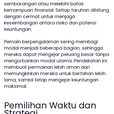
sembarangan atau melebihi batas
kemampuan finansial. Setiap taruhan dihitung
dengan cermat untuk menjaga
keseimbangan antara risiko dan potensi
keuntungan.
Pemain berpengalaman sering membagi
modal menjadi beberapa bagian, sehingga
mereka dapat mengejar peluang besar tanpa
mengorbankan modal utama. Pendekatan ini
membuat permainan lebih aman dan
memungkinkan mereka untuk bertahan lebih
lama, sambil tetap mengejar keuntungan
maksimal.
Pemilihan Waktu dan
Strategi