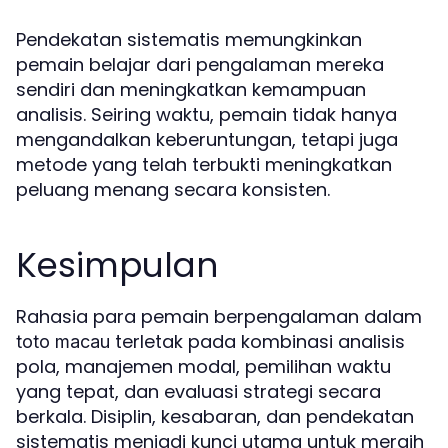
Pendekatan sistematis memungkinkan
pemain belajar dari pengalaman mereka
sendiri dan meningkatkan kemampuan
analisis. Seiring waktu, pemain tidak hanya
mengandalkan keberuntungan, tetapi juga
metode yang telah terbukti meningkatkan
peluang menang secara konsisten.
Kesimpulan
Rahasia para pemain berpengalaman dalam
terletak pada kombinasi analisis
toto macau
pola, manajemen modal, pemilihan waktu
yang tepat, dan evaluasi strategi secara
berkala. Disiplin, kesabaran, dan pendekatan
sistematis menjadi kunci utama untuk meraih