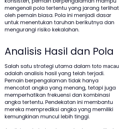
konsisten, pemain berpengalaman mampu
mengenali pola tertentu yang jarang terlihat
oleh pemain biasa. Pola ini menjadi dasar
untuk menentukan taruhan berikutnya dan
mengurangi risiko kekalahan.
Analisis Hasil dan Pola
Salah satu strategi utama dalam
toto macau
adalah analisis hasil yang telah terjadi.
Pemain berpengalaman tidak hanya
mencatat angka yang menang, tetapi juga
memperhatikan frekuensi dan kombinasi
angka tertentu. Pendekatan ini membantu
mereka memprediksi angka yang memiliki
kemungkinan muncul lebih tinggi.