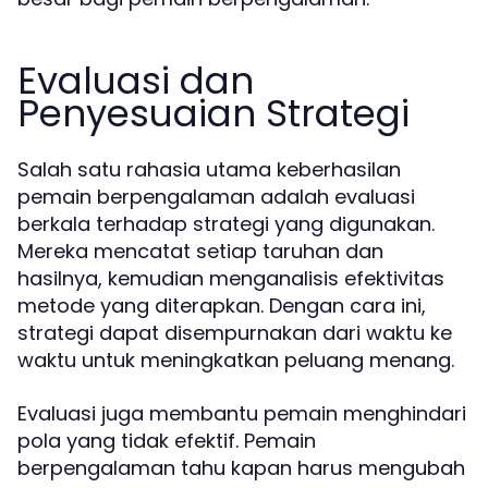
Evaluasi dan
Penyesuaian Strategi
Salah satu rahasia utama keberhasilan
pemain berpengalaman adalah evaluasi
berkala terhadap strategi yang digunakan.
Mereka mencatat setiap taruhan dan
hasilnya, kemudian menganalisis efektivitas
metode yang diterapkan. Dengan cara ini,
strategi dapat disempurnakan dari waktu ke
waktu untuk meningkatkan peluang menang.
Evaluasi juga membantu pemain menghindari
pola yang tidak efektif. Pemain
berpengalaman tahu kapan harus mengubah