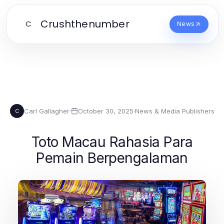
Crushthenumber
C
News
Carl Gallagher
·
October 30, 2025
·
News & Media Publishers
C
Toto Macau Rahasia Para
Pemain Berpengalaman