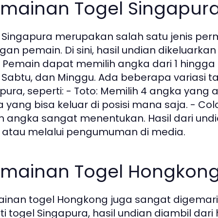
rmainan Togel Singapur
 Singapura merupakan salah satu jenis perm
gan pemain. Di sini, hasil undian dikeluarka
. Pemain dapat memilih angka dari 1 hingga 
 Sabtu, dan Minggu. Ada beberapa variasi t
pura, seperti: - Toto: Memilih 4 angka yang 
 yang bisa keluar di posisi mana saja. - Co
n angka sangat menentukan. Hasil dari undia
 atau melalui pengumuman di media.
rmainan Togel Hongkon
inan togel Hongkong juga sangat digemari 
ti togel Singapura, hasil undian diambil dari