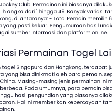
Jockey Club. Permainan ini biasanya dilaku
ih angka dari 1 hingga 49. Banyak variasi 
ong, di antaranya: - Toto: Pemain memilih 6
 yang pasti keluar. Pengumuman hasil undi
gai sumber informasi dan platform online.
iasi Permainan Togel La
n togel Singapura dan Hongkong, terdapat j
ya yang bisa dinikmati oleh para pemain, sep
 China. Masing-masing jenis permainan ini 
berbeda. Pada umumnya, para pemain bisa
ggu hasil pengundian yang biasanya dilak
paran. Hal ini memberikan kepercayaan tam
ainan.