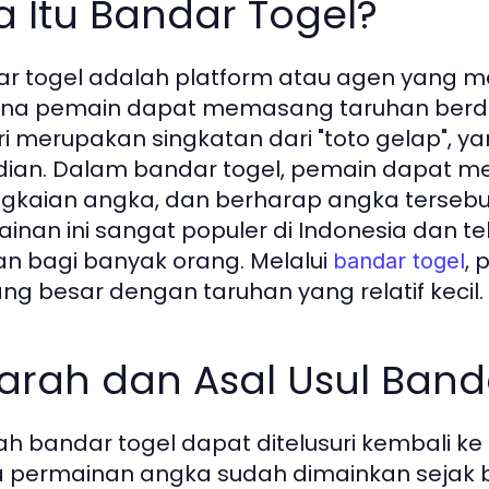
 Itu Bandar Togel?
r togel adalah platform atau agen yang m
na pemain dapat memasang taruhan berdas
ri merupakan singkatan dari "toto gelap", ya
dian. Dalam bandar togel, pemain dapat memi
gkaian angka, dan berharap angka tersebut
inan ini sangat populer di Indonesia dan t
an bagi banyak orang. Melalui
, 
bandar togel
g besar dengan taruhan yang relatif kecil.
arah dan Asal Usul Band
ah bandar togel dapat ditelusuri kembali ke t
permainan angka sudah dimainkan sejak be