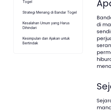
Apa
Togel
Strategi Menang di Bandar Togel
Banda
Kesalahan Umum yang Harus
di ma
Dihindari
sendi
perju
Kesimpulan dan Ajakan untuk
Bertindak
seran
perma
hibur
menan
Sej
Sejar
mana 