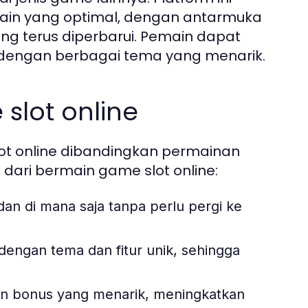
in yang optimal, dengan antarmuka
g terus diperbarui. Pemain dapat
 dengan berbagai tema yang menarik.
lot online
ot online dibandingkan permainan
 dari bermain game slot online:
an di mana saja tanpa perlu pergi ke
engan tema dan fitur unik, sehingga
n bonus yang menarik, meningkatkan