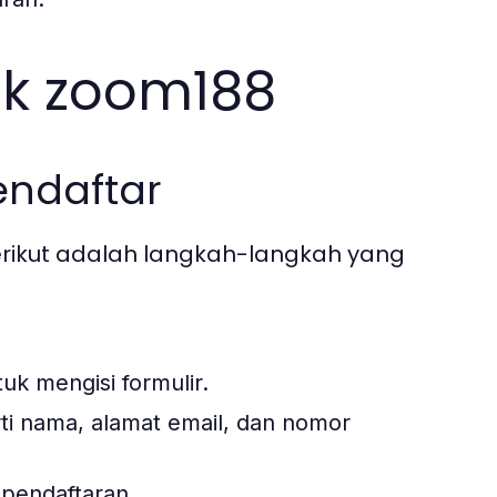
nk zoom188
ndaftar
erikut adalah langkah-langkah yang
tuk mengisi formulir.
ti nama, alamat email, dan nomor
 pendaftaran.