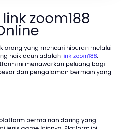
link zoom188
Online
k orang yang mencari hiburan melalui
ang naik daun adalah
.
link zoom188
atform ini menawarkan peluang bagi
besar dan pengalaman bermain yang
 platform permainan daring yang
 jenis game lainnya. Platform ini