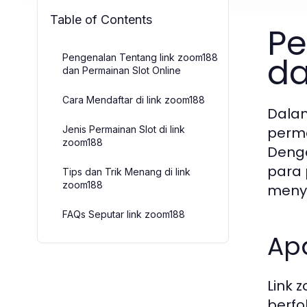
Table of Contents
Pe
da
Pengenalan Tentang link zoom188
dan Permainan Slot Online
Cara Mendaftar di link zoom188
Dalam
Jenis Permainan Slot di link
perma
zoom188
Denga
para
Tips dan Trik Menang di link
zoom188
meny
FAQs Seputar link zoom188
Apa
Link 
berfo