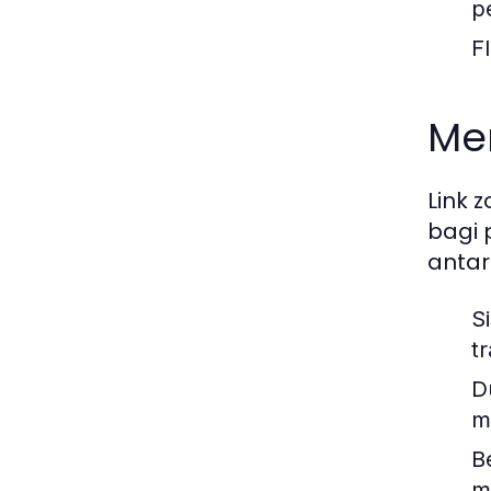
p
Fl
Me
Link 
bagi 
antara
S
t
D
m
B
m