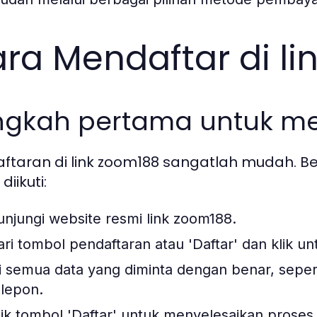
ra Mendaftar di li
ngkah pertama untuk me
ftaran di link zoom188 sangatlah mudah. B
diikuti:
unjungi website resmi link zoom188.
ari tombol pendaftaran atau 'Daftar' dan klik un
si semua data yang diminta dengan benar, seper
elepon.
lik tombol 'Daftar' untuk menyelesaikan proses