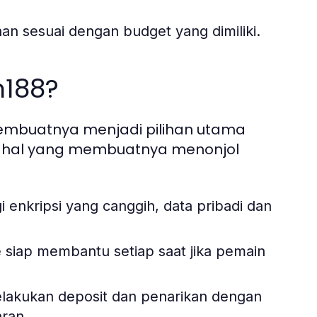
an sesuai dengan budget yang dimiliki.
m188?
embuatnya menjadi pilihan utama
a hal yang membuatnya menonjol
 enkripsi yang canggih, data pribadi dan
 siap membantu setiap saat jika pemain
lakukan deposit dan penarikan dengan
ran.