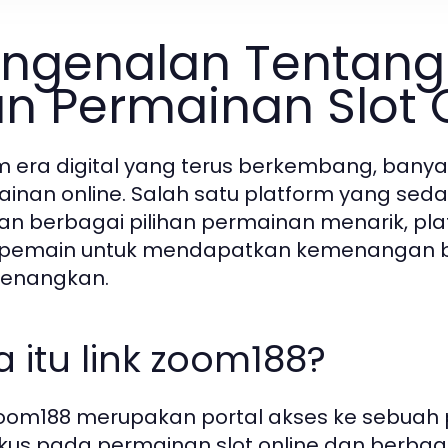
ngenalan Tentang 
n Permainan Slot 
 era digital yang terus berkembang, banya
inan online. Salah satu platform yang sed
n berbagai pilihan permainan menarik, pl
 pemain untuk mendapatkan kemenangan 
enangkan.
 itu link zoom188?
zoom188 merupakan portal akses ke sebuah
kus pada permainan slot online dan berbagai