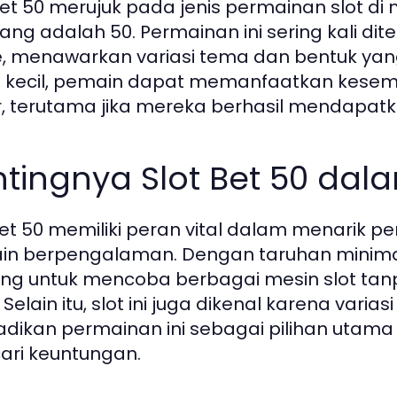
bet 50 merujuk pada jenis permainan slot d
ang adalah 50. Permainan ini sering kali di
e, menawarkan variasi tema dan bentuk y
if kecil, pemain dapat memanfaatkan kese
, terutama jika mereka berhasil mendapatk
ntingnya Slot Bet 50 da
bet 50 memiliki peran vital dalam menarik 
n berpengalaman. Dengan taruhan minimal
ng untuk mencoba berbagai mesin slot tan
Selain itu, slot ini juga dikenal karena varias
dikan permainan ini sebagai pilihan utam
ri keuntungan.