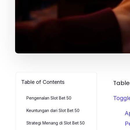
Table of Contents
Table
Toggl
Pengenalan Slot Bet 50
Keuntungan dari Slot Bet 50
A
P
Strategi Menang di Slot Bet 50