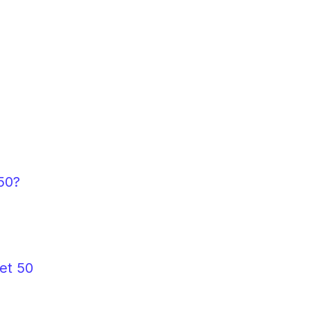
50?
et 50