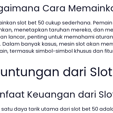
gaimana Cara Memainkan
nkan slot bet 50 cukup sederhana. Pemain 
inkan, menetapkan taruhan mereka, dan m
lan lancar, penting untuk memahami atura
ih. Dalam banyak kasus, mesin slot akan m
in, termasuk simbol-simbol khusus dan fitu
untungan dari Slot
faat Keuangan dari Slot
 satu daya tarik utama dari slot bet 50 ad