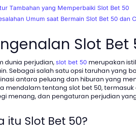
itur Tambahan yang Memperbaiki Slot Bet 50
esalahan Umum saat Bermain Slot Bet 50 dan 
ngenalan Slot Bet 
 dunia perjudian,
merupakan istil
slot bet 50
n. Sebagai salah satu opsi taruhan yang ba
nasi antara peluang dan hiburan yang mena
a mendalam tentang slot bet 50, termasuk d
egi menang, dan pengaturan perjudian yang
 itu Slot Bet 50?