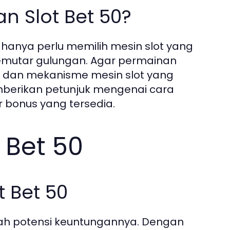
 Slot Bet 50?
hanya perlu memilih mesin slot yang
emutar gulungan. Agar permainan
n dan mekanisme mesin slot yang
emberikan petunjuk mengenai cara
r bonus yang tersedia.
 Bet 50
 Bet 50
alah potensi keuntungannya. Dengan