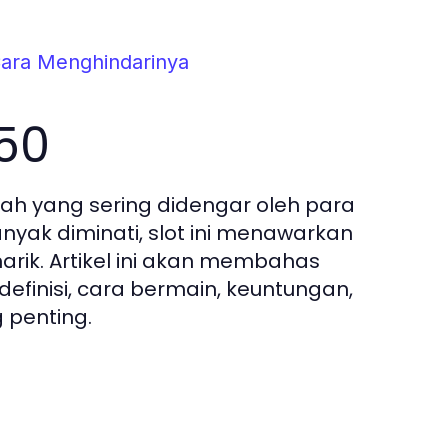
Cara Menghindarinya
50
ah yang sering didengar oleh para
nyak diminati, slot ini menawarkan
rik. Artikel ini akan membahas
efinisi, cara bermain, keuntungan,
 penting.