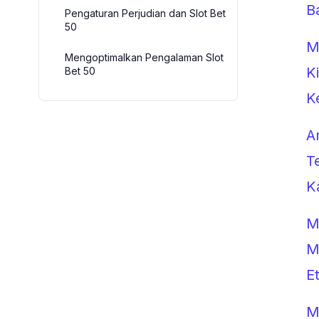
B
Pengaturan Perjudian dan Slot Bet
50
M
Mengoptimalkan Pengalaman Slot
K
Bet 50
K
An
T
K
M
M
E
M