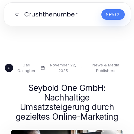
Crushthenumber
C
News
Carl
November 22,
News & Media
·
·
C
Gallagher
2025
Publishers
Seybold One GmbH:
Nachhaltige
Umsatzsteigerung durch
gezieltes Online-Marketing