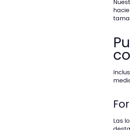
Nuest
hacie
tama
Pu
co
Inclu
media
For
Las l
desta