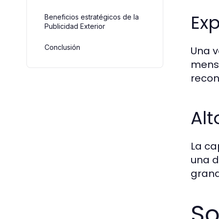
Ex
Beneficios estratégicos de la
Publicidad Exterior
Conclusión
Una v
mensa
recon
Alt
La ca
una d
grand
So