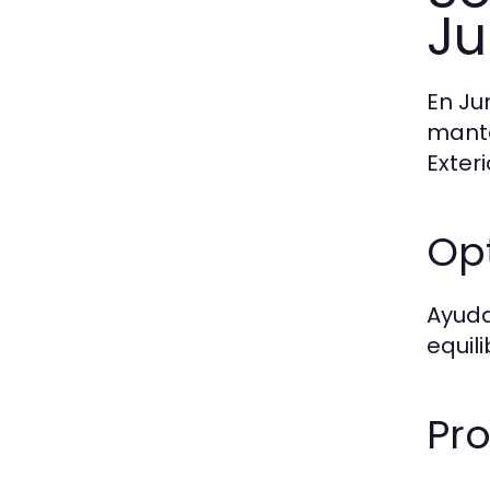
Ju
En Ju
mante
Exteri
Opt
Ayuda
equili
Pro