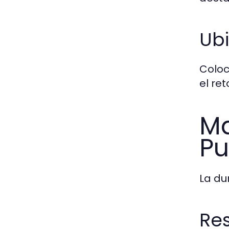
Ub
Coloc
el ret
Ma
Pu
La du
Res