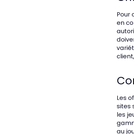
Pour c
en co
autor
doiven
varié
clien
Com
Les o
sites
les j
gamme
au jou