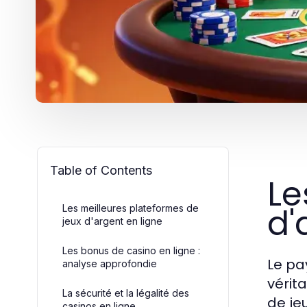
Table of Contents
Le
d'
Les meilleures plateformes de
jeux d'argent en ligne
Les bonus de casino en ligne :
Le pa
analyse approfondie
vérit
La sécurité et la légalité des
de je
casinos en ligne