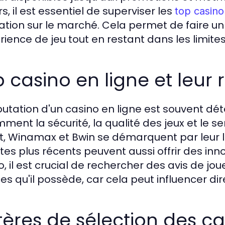
s, il est essentiel de superviser les
top casino
ation sur le marché. Cela permet de faire un
érience de jeu tout en restant dans les limites
 casino en ligne et leur 
putation d'un casino en ligne est souvent dét
ment la sécurité, la qualité des jeux et le s
t, Winamax et Bwin se démarquent par leur lon
ites plus récents peuvent aussi offrir des in
o, il est crucial de rechercher des avis de jo
ces qu'il possède, car cela peut influencer di
tères de sélection des ca