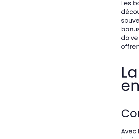
Les b
décou
souve
bonus
doive
offre
La
en
Co
Avec l