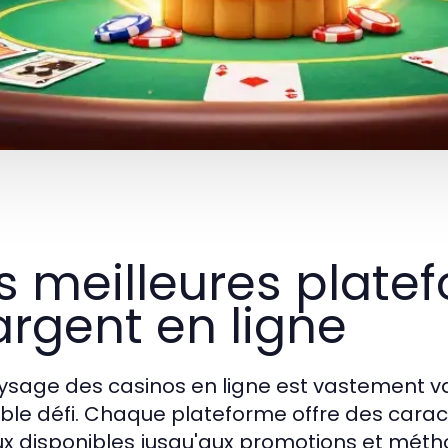
s meilleures plate
argent en ligne
ysage des casinos en ligne est vastement var
able défi. Chaque plateforme offre des caract
ux disponibles jusqu'aux promotions et méth