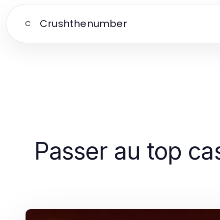
Crushthenumber
C
Passer au top cas