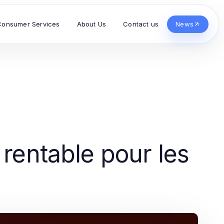
Consumer Services
About Us
Contact us
News
 rentable pour les