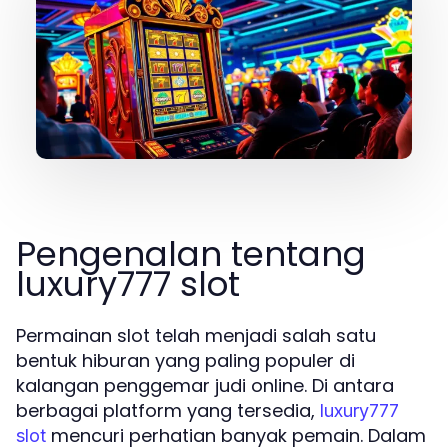
Pengenalan tentang
luxury777 slot
Permainan slot telah menjadi salah satu
bentuk hiburan yang paling populer di
kalangan penggemar judi online. Di antara
berbagai platform yang tersedia,
luxury777
mencuri perhatian banyak pemain. Dalam
slot