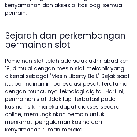
kenyamanan dan aksesibilitas bagi semua
pemain.
Sejarah dan perkembangan
permainan slot
Pemainan slot telah ada sejak akhir abad ke-
19, dimulai dengan mesin slot mekanik yang
dikenal sebagai "Mesin Liberty Bell." Sejak saat
itu, permainan ini berevolusi pesat, terutama
dengan munculnya teknologi digital. Hari ini,
permainan slot tidak lagi terbatasi pada
kasino fisik; mereka dapat diakses secara
online, memungkinkan pemain untuk
menikmati pengalaman kasino dari
kenyamanan rumah mereka.