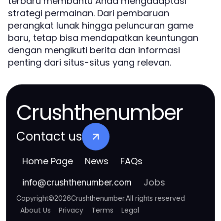
terbaru membantu Anda mengadaptasi
strategi permainan. Dari pembaruan
perangkat lunak hingga peluncuran game
baru, tetap bisa mendapatkan keuntungan
dengan mengikuti berita dan informasi
penting dari situs-situs yang relevan.
Crushthenumber
Contact us
Home Page
News
FAQs
Jobs
info
@
crushthenumber.com
Copyright
©
2026
Crushthenumber
.
All rights reserved
About Us
Privacy
Terms
Legal