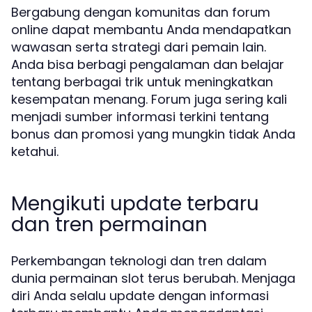
Bergabung dengan komunitas dan forum
online dapat membantu Anda mendapatkan
wawasan serta strategi dari pemain lain.
Anda bisa berbagi pengalaman dan belajar
tentang berbagai trik untuk meningkatkan
kesempatan menang. Forum juga sering kali
menjadi sumber informasi terkini tentang
bonus dan promosi yang mungkin tidak Anda
ketahui.
Mengikuti update terbaru
dan tren permainan
Perkembangan teknologi dan tren dalam
dunia permainan slot terus berubah. Menjaga
diri Anda selalu update dengan informasi