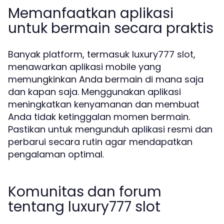
Memanfaatkan aplikasi
untuk bermain secara praktis
Banyak platform, termasuk luxury777 slot,
menawarkan aplikasi mobile yang
memungkinkan Anda bermain di mana saja
dan kapan saja. Menggunakan aplikasi
meningkatkan kenyamanan dan membuat
Anda tidak ketinggalan momen bermain.
Pastikan untuk mengunduh aplikasi resmi dan
perbarui secara rutin agar mendapatkan
pengalaman optimal.
Komunitas dan forum
tentang luxury777 slot