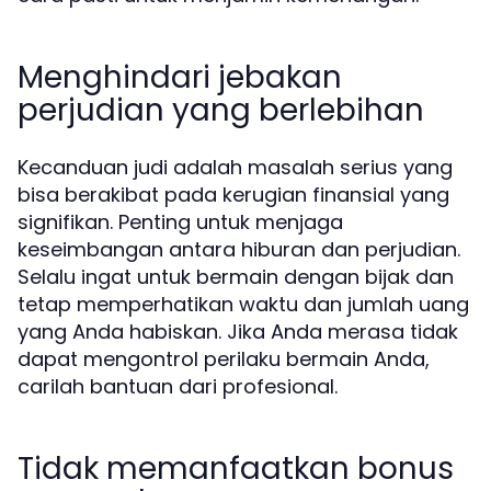
Menghindari jebakan
perjudian yang berlebihan
Kecanduan judi adalah masalah serius yang
bisa berakibat pada kerugian finansial yang
signifikan. Penting untuk menjaga
keseimbangan antara hiburan dan perjudian.
Selalu ingat untuk bermain dengan bijak dan
tetap memperhatikan waktu dan jumlah uang
yang Anda habiskan. Jika Anda merasa tidak
dapat mengontrol perilaku bermain Anda,
carilah bantuan dari profesional.
Tidak memanfaatkan bonus