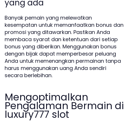
yang ada
Banyak pemain yang melewatkan
kesempatan untuk memanfaatkan bonus dan
promosi yang ditawarkan. Pastikan Anda
membaca syarat dan ketentuan dari setiap
bonus yang diberikan. Menggunakan bonus
dengan bijak dapat memperbesar peluang
Anda untuk memenangkan permainan tanpa
harus menggunakan uang Anda sendiri
secara berlebihan.
Mengoptimalkan
Pengalaman Bermain di
luxury777 slot