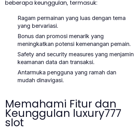
beberapa keunggulan, termasuk:
Ragam permainan yang luas dengan tema
yang bervariasi.
Bonus dan promosi menarik yang
meningkatkan potensi kemenangan pemain.
Safety and security measures yang menjamin
keamanan data dan transaksi.
Antarmuka pengguna yang ramah dan
mudah dinavigasi.
Memahami Fitur dan
Keunggulan luxury777
slot