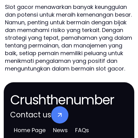
Slot gacor menawarkan banyak keunggulan
dan potensi untuk meraih kemenangan besar.
Namun, penting untuk bermain dengan bijak
dan memahami risiko yang terkait. Dengan
strategi yang tepat, pemahaman yang dalam
tentang permainan, dan manajemen yang
baik, setiap pemain memiliki peluang untuk
menikmati pengalaman yang positif dan
menguntungkan dalam bermain slot gacor.
Crushthenumber
Contact us
Home Page
News
FAQs