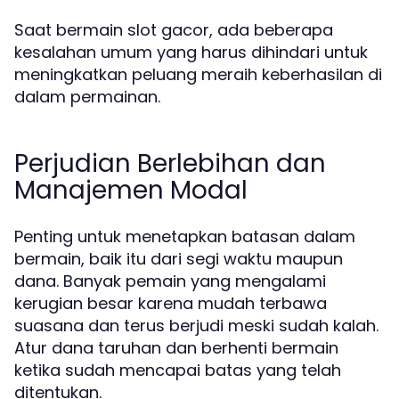
Saat bermain slot gacor, ada beberapa
kesalahan umum yang harus dihindari untuk
meningkatkan peluang meraih keberhasilan di
dalam permainan.
Perjudian Berlebihan dan
Manajemen Modal
Penting untuk menetapkan batasan dalam
bermain, baik itu dari segi waktu maupun
dana. Banyak pemain yang mengalami
kerugian besar karena mudah terbawa
suasana dan terus berjudi meski sudah kalah.
Atur dana taruhan dan berhenti bermain
ketika sudah mencapai batas yang telah
ditentukan.