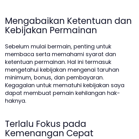
Mengabaikan Ketentuan dan
Kebijakan Permainan
Sebelum mulai bermain, penting untuk
membaca serta memahami syarat dan
ketentuan permainan. Hal ini termasuk
mengetahui kebijakan mengenai taruhan
minimum, bonus, dan pembayaran.
Kegagalan untuk mematuhi kebijakan saya
dapat membuat pemain kehilangan hak-
haknya.
Terlalu Fokus pada
Kemenangan Cepat