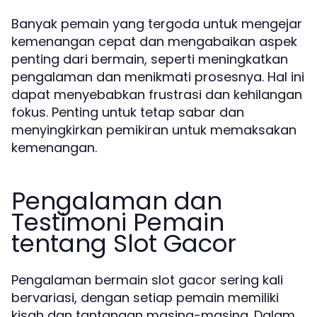
Banyak pemain yang tergoda untuk mengejar
kemenangan cepat dan mengabaikan aspek
penting dari bermain, seperti meningkatkan
pengalaman dan menikmati prosesnya. Hal ini
dapat menyebabkan frustrasi dan kehilangan
fokus. Penting untuk tetap sabar dan
menyingkirkan pemikiran untuk memaksakan
kemenangan.
Pengalaman dan
Testimoni Pemain
tentang Slot Gacor
Pengalaman bermain slot gacor sering kali
bervariasi, dengan setiap pemain memiliki
kisah dan tantangan masing-masing. Dalam