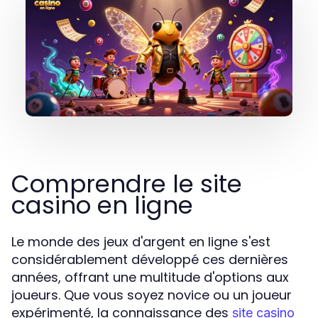
Comprendre le site
casino en ligne
Le monde des jeux d'argent en ligne s'est
considérablement développé ces dernières
années, offrant une multitude d'options aux
joueurs. Que vous soyez novice ou un joueur
expérimenté, la connaissance des
site casino