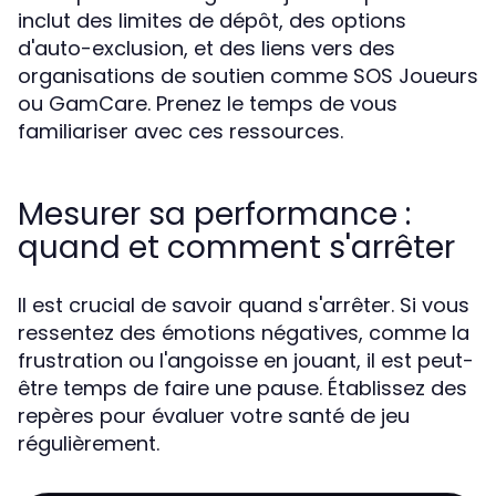
inclut des limites de dépôt, des options
d'auto-exclusion, et des liens vers des
organisations de soutien comme SOS Joueurs
ou GamCare. Prenez le temps de vous
familiariser avec ces ressources.
Mesurer sa performance :
quand et comment s'arrêter
Il est crucial de savoir quand s'arrêter. Si vous
ressentez des émotions négatives, comme la
frustration ou l'angoisse en jouant, il est peut-
être temps de faire une pause. Établissez des
repères pour évaluer votre santé de jeu
régulièrement.