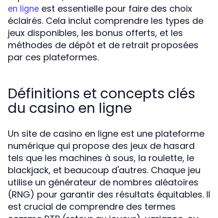
est essentielle pour faire des choix
en ligne
éclairés. Cela inclut comprendre les types de
jeux disponibles, les bonus offerts, et les
méthodes de dépôt et de retrait proposées
par ces plateformes.
Définitions et concepts clés
du casino en ligne
Un site de casino en ligne est une plateforme
numérique qui propose des jeux de hasard
tels que les machines à sous, la roulette, le
blackjack, et beaucoup d'autres. Chaque jeu
utilise un générateur de nombres aléatoires
(RNG) pour garantir des résultats équitables. Il
est crucial de comprendre des termes