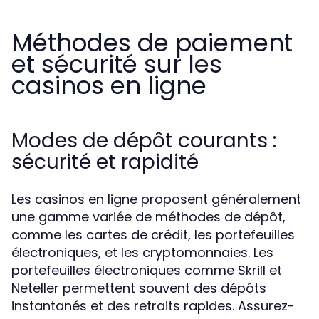
Méthodes de paiement
et sécurité sur les
casinos en ligne
Modes de dépôt courants :
sécurité et rapidité
Les casinos en ligne proposent généralement
une gamme variée de méthodes de dépôt,
comme les cartes de crédit, les portefeuilles
électroniques, et les cryptomonnaies. Les
portefeuilles électroniques comme Skrill et
Neteller permettent souvent des dépôts
instantanés et des retraits rapides. Assurez-