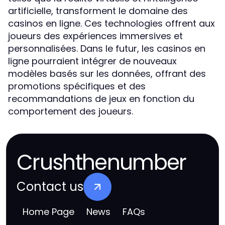
artificielle, transforment le domaine des
casinos en ligne. Ces technologies offrent aux
joueurs des expériences immersives et
personnalisées. Dans le futur, les casinos en
ligne pourraient intégrer de nouveaux
modèles basés sur les données, offrant des
promotions spécifiques et des
recommandations de jeux en fonction du
comportement des joueurs.
Crushthenumber
Contact us
Home Page
News
FAQs