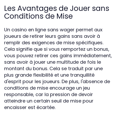
Les Avantages de Jouer sans
Conditions de Mise
Un casino en ligne sans wager permet aux
joueurs de retirer leurs gains sans avoir à
remplir des exigences de mise spécifiques.
Cela signifie que si vous remportez un bonus,
vous pouvez retirer ces gains immédiatement,
sans avoir à jouer une multitude de fois le
montant du bonus. Cela se traduit par une
plus grande flexibilité et une tranquillité
d'esprit pour les joueurs. De plus, l'absence de
conditions de mise encourage un jeu
responsable, car la pression de devoir
atteindre un certain seuil de mise pour
encaisser est écartée.