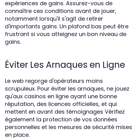
expériences de gains. Assurez-vous de
connaître ces conditions avant de jouer,
notamment lorsqu'il s'agit de retirer
d'importants gains. Un plafond bas peut être
frustrant si vous atteignez un bon niveau de
gains.
Éviter Les Arnaques en Ligne
Le web regorge d'opérateurs moins
scrupuleux. Pour éviter les arnaques, ne jouez
qu'aux casinos en ligne ayant une bonne
réputation, des licences officielles, et qui
mettent en avant des témoignages Vérifiez
également la protection de vos données
personnelles et les mesures de sécurité mises
en place.