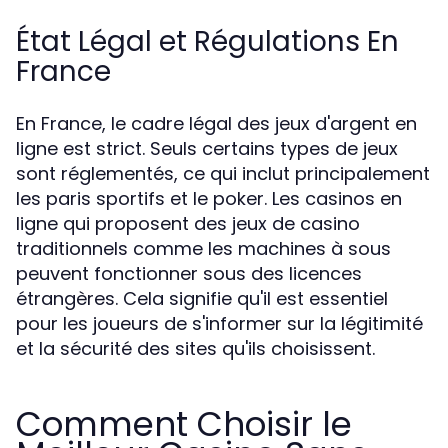
État Légal et Régulations En
France
En France, le cadre légal des jeux d'argent en
ligne est strict. Seuls certains types de jeux
sont réglementés, ce qui inclut principalement
les paris sportifs et le poker. Les casinos en
ligne qui proposent des jeux de casino
traditionnels comme les machines à sous
peuvent fonctionner sous des licences
étrangères. Cela signifie qu'il est essentiel
pour les joueurs de s'informer sur la légitimité
et la sécurité des sites qu'ils choisissent.
Comment Choisir le