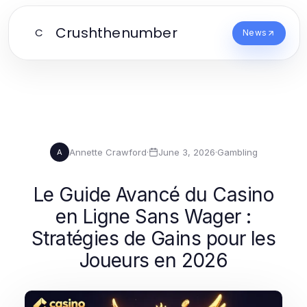
Crushthenumber
C
News
Annette Crawford
·
June 3, 2026
·
Gambling
A
Le Guide Avancé du Casino
en Ligne Sans Wager :
Stratégies de Gains pour les
Joueurs en 2026