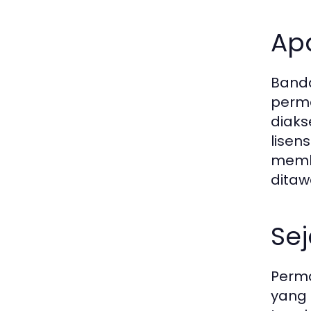
Apa
Banda
perma
diaks
lisen
membe
ditaw
Se
Perma
yang 