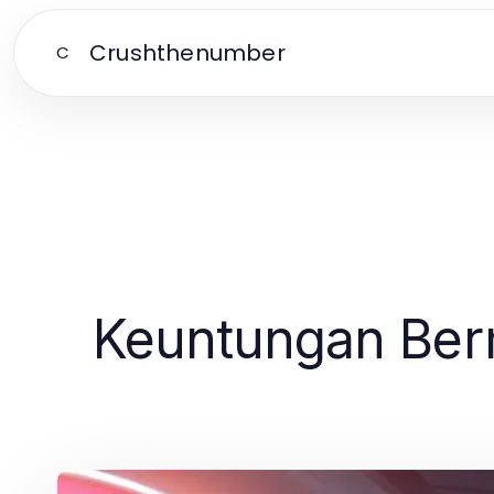
Crushthenumber
C
Keuntungan Berm