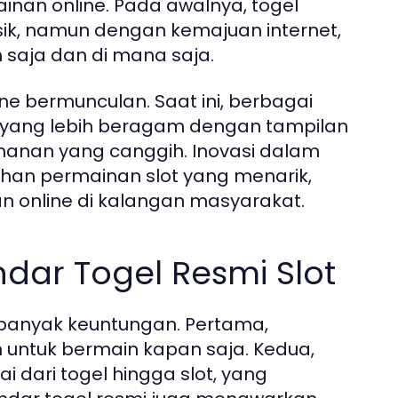
inan online. Pada awalnya, togel
isik, namun dengan kemajuan internet,
saja dan di mana saja.
ne bermunculan. Saat ini, berbagai
 yang lebih beragam dengan tampilan
anan yang canggih. Inovasi dalam
ahan permainan slot yang menarik,
n online di kalangan masyarakat.
dar Togel Resmi Slot
 banyak keuntungan. Pertama,
untuk bermain kapan saja. Kedua,
i dari togel hingga slot, yang