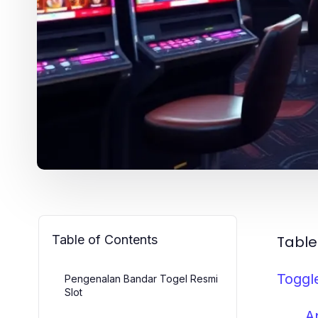
Table of Contents
Table
Toggl
Pengenalan Bandar Togel Resmi
Slot
A