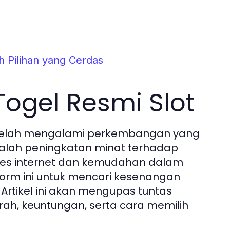
 Pilihan yang Cerdas
ogel Resmi Slot
ine telah mengalami perkembangan yang
dalah peningkatan minat terhadap
ses internet dan kemudahan dalam
tform ini untuk mencari kesenangan
Artikel ini akan mengupas tuntas
rah, keuntungan, serta cara memilih