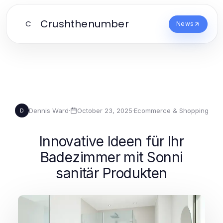
Crushthenumber
C
News
Dennis Ward
·
October 23, 2025
·
Ecommerce & Shopping
D
Innovative Ideen für Ihr
Badezimmer mit Sonni
sanitär Produkten