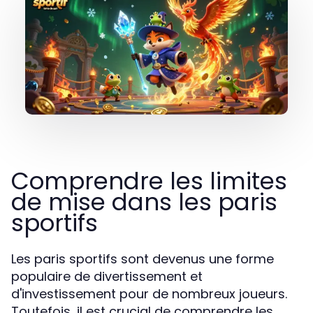
Comprendre les limites
de mise dans les paris
sportifs
Les paris sportifs sont devenus une forme
populaire de divertissement et
d'investissement pour de nombreux joueurs.
Toutefois, il est crucial de comprendre les