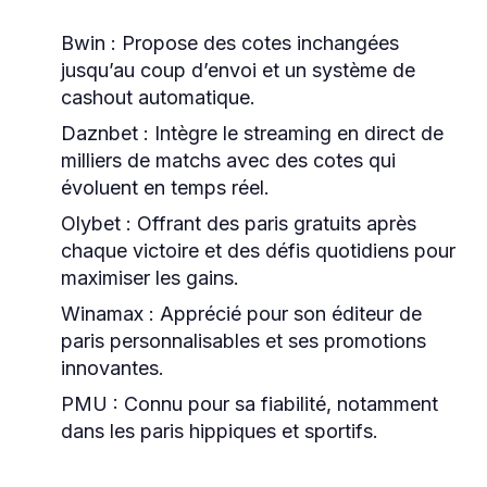
Bwin :
Propose des cotes inchangées
jusqu’au coup d’envoi et un système de
cashout automatique.
Daznbet :
Intègre le streaming en direct de
milliers de matchs avec des cotes qui
évoluent en temps réel.
Olybet :
Offrant des paris gratuits après
chaque victoire et des défis quotidiens pour
maximiser les gains.
Winamax :
Apprécié pour son éditeur de
paris personnalisables et ses promotions
innovantes.
PMU :
Connu pour sa fiabilité, notamment
dans les paris hippiques et sportifs.