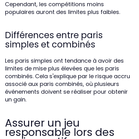
Cependant, les compétitions moins
populaires auront des limites plus faibles.
Différences entre paris
simples et combinés
Les paris simples ont tendance à avoir des
limites de mise plus élevées que les paris
combinés. Cela s'explique par le risque accru
associé aux paris combinés, où plusieurs
événements doivent se réaliser pour obtenir
un gain.
Assurer un jeu
responsable lors des