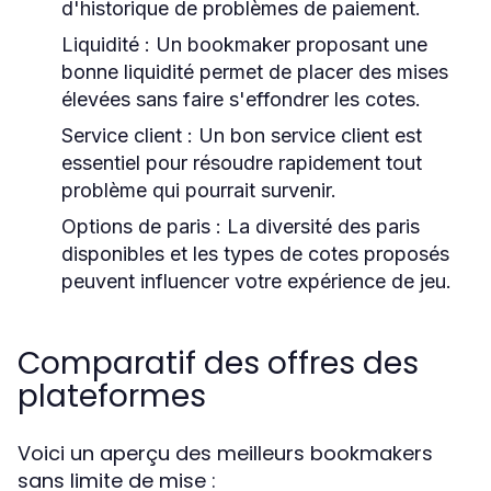
d'historique de problèmes de paiement.
Liquidité :
Un bookmaker proposant une
bonne liquidité permet de placer des mises
élevées sans faire s'effondrer les cotes.
Service client :
Un bon service client est
essentiel pour résoudre rapidement tout
problème qui pourrait survenir.
Options de paris :
La diversité des paris
disponibles et les types de cotes proposés
peuvent influencer votre expérience de jeu.
Comparatif des offres des
plateformes
Voici un aperçu des meilleurs bookmakers
sans limite de mise :