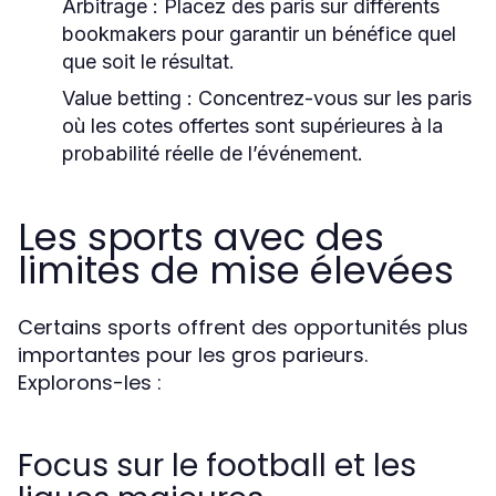
Arbitrage :
Placez des paris sur différents
bookmakers pour garantir un bénéfice quel
que soit le résultat.
Value betting :
Concentrez-vous sur les paris
où les cotes offertes sont supérieures à la
probabilité réelle de l’événement.
Les sports avec des
limites de mise élevées
Certains sports offrent des opportunités plus
importantes pour les gros parieurs.
Explorons-les :
Focus sur le football et les