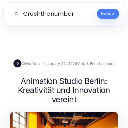
Crushthenumber
C
News
Olivie Ortiz
·
January 22, 2026
·
Arts & Entertainment
O
Animation Studio Berlin:
Kreativität und Innovation
vereint