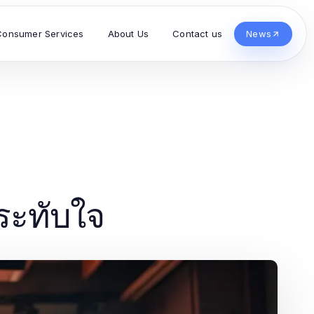
Consumer Services
About Us
Contact us
News
ระทับใจ