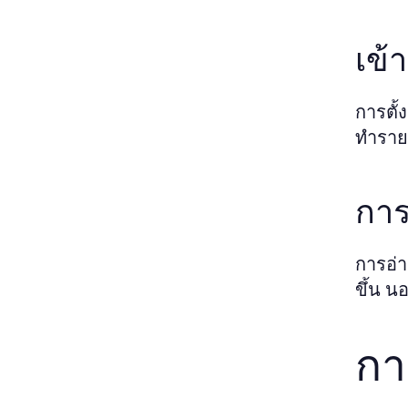
เข้
การตั้
ทำรายก
การ
การอ่า
ขึ้น น
กา