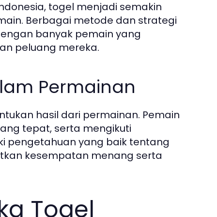
ndonesia, togel menjadi semakin
main. Berbagai metode dan strategi
 dengan banyak pemain yang
kan peluang mereka.
alam Permainan
tukan hasil dari permainan. Pemain
ng tepat, serta mengikuti
ki pengetahuan yang baik tentang
tkan kesempatan menang serta
ka Togel