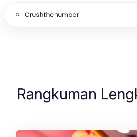
Crushthenumber
C
Rangkuman Lengk