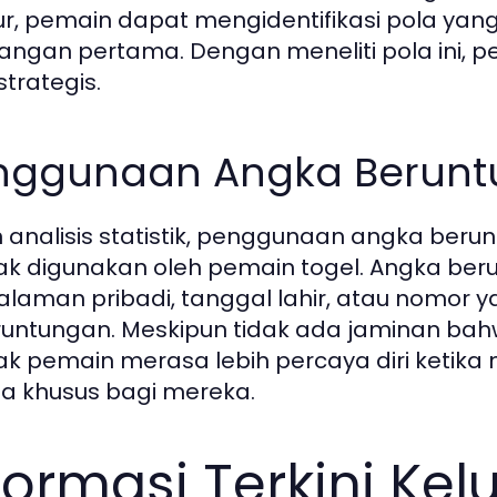
ur, pemain dapat mengidentifikasi pola yang
ngan pertama. Dengan meneliti pola ini, 
strategis.
nggunaan Angka Berunt
n analisis statistik, penggunaan angka be
k digunakan oleh pemain togel. Angka be
laman pribadi, tanggal lahir, atau nomo
untungan. Meskipun tidak ada jaminan ba
k pemain merasa lebih percaya diri ketik
 khusus bagi mereka.
formasi Terkini Ke