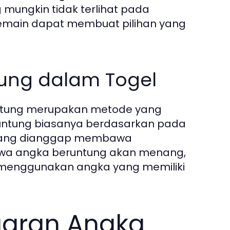
 mungkin tidak terlihat pada
pemain dapat membuat pilihan yang
ung dalam Togel
runtung merupakan metode yang
runtung biasanya berdasarkan pada
r yang dianggap membawa
hwa angka beruntung akan menang,
a menggunakan angka yang memiliki
luaran Angka