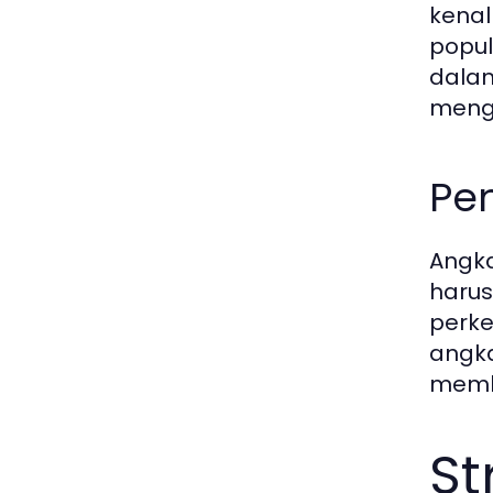
kenal
popul
dalam
mengg
Pe
Angka
harus
perke
angk
membu
St