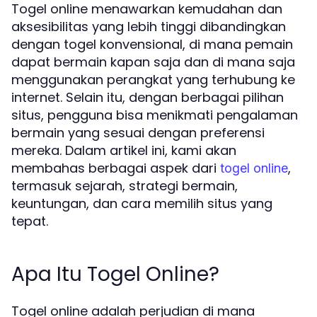
Togel online menawarkan kemudahan dan
aksesibilitas yang lebih tinggi dibandingkan
dengan togel konvensional, di mana pemain
dapat bermain kapan saja dan di mana saja
menggunakan perangkat yang terhubung ke
internet. Selain itu, dengan berbagai pilihan
situs, pengguna bisa menikmati pengalaman
bermain yang sesuai dengan preferensi
mereka. Dalam artikel ini, kami akan
membahas berbagai aspek dari
,
togel online
termasuk sejarah, strategi bermain,
keuntungan, dan cara memilih situs yang
tepat.
Apa Itu Togel Online?
Togel online adalah perjudian di mana