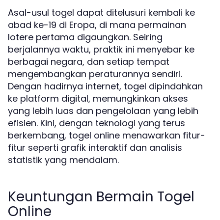
Asal-usul togel dapat ditelusuri kembali ke
abad ke-19 di Eropa, di mana permainan
lotere pertama digaungkan. Seiring
berjalannya waktu, praktik ini menyebar ke
berbagai negara, dan setiap tempat
mengembangkan peraturannya sendiri.
Dengan hadirnya internet, togel dipindahkan
ke platform digital, memungkinkan akses
yang lebih luas dan pengelolaan yang lebih
efisien. Kini, dengan teknologi yang terus
berkembang, togel online menawarkan fitur-
fitur seperti grafik interaktif dan analisis
statistik yang mendalam.
Keuntungan Bermain Togel
Online