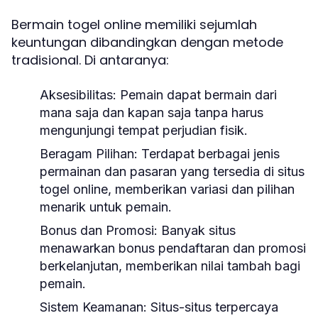
Bermain togel online memiliki sejumlah
keuntungan dibandingkan dengan metode
tradisional. Di antaranya:
Aksesibilitas:
Pemain dapat bermain dari
mana saja dan kapan saja tanpa harus
mengunjungi tempat perjudian fisik.
Beragam Pilihan:
Terdapat berbagai jenis
permainan dan pasaran yang tersedia di situs
togel online, memberikan variasi dan pilihan
menarik untuk pemain.
Bonus dan Promosi:
Banyak situs
menawarkan bonus pendaftaran dan promosi
berkelanjutan, memberikan nilai tambah bagi
pemain.
Sistem Keamanan:
Situs-situs terpercaya