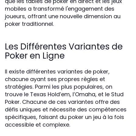
que les tables de poker en direct et les jeux
mobiles a transformé l'engagement des
joueurs, offrant une nouvelle dimension au
poker traditionnel.
Les Différentes Variantes de
Poker en Ligne
Il existe différentes variantes de poker,
chacune ayant ses propres règles et
stratégies. Parmi les plus populaires, on
trouve le Texas Hold’em, l’Omaha, et le Stud
Poker. Chacune de ces variantes offre des
défis uniques et nécessite des compétences
spécifiques, faisant du poker un jeu à la fois
accessible et complexe.