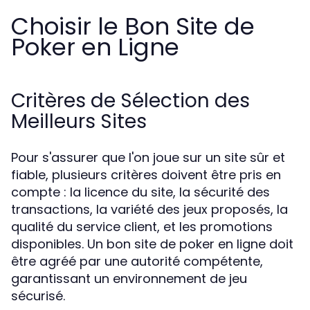
Choisir le Bon Site de
Poker en Ligne
Critères de Sélection des
Meilleurs Sites
Pour s'assurer que l'on joue sur un site sûr et
fiable, plusieurs critères doivent être pris en
compte : la licence du site, la sécurité des
transactions, la variété des jeux proposés, la
qualité du service client, et les promotions
disponibles. Un bon site de poker en ligne doit
être agréé par une autorité compétente,
garantissant un environnement de jeu
sécurisé.