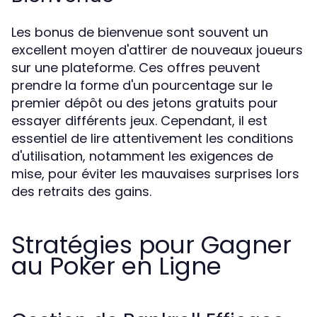
Les bonus de bienvenue sont souvent un
excellent moyen d'attirer de nouveaux joueurs
sur une plateforme. Ces offres peuvent
prendre la forme d'un pourcentage sur le
premier dépôt ou des jetons gratuits pour
essayer différents jeux. Cependant, il est
essentiel de lire attentivement les conditions
d'utilisation, notamment les exigences de
mise, pour éviter les mauvaises surprises lors
des retraits des gains.
Stratégies pour Gagner
au Poker en Ligne