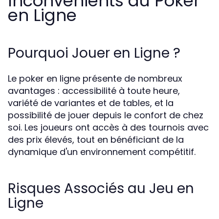
Inconvénients du Poker
en Ligne
Pourquoi Jouer en Ligne ?
Le poker en ligne présente de nombreux
avantages : accessibilité à toute heure,
variété de variantes et de tables, et la
possibilité de jouer depuis le confort de chez
soi. Les joueurs ont accès à des tournois avec
des prix élevés, tout en bénéficiant de la
dynamique d'un environnement compétitif.
Risques Associés au Jeu en
Ligne